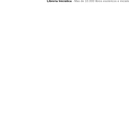
Librería Iniciática
- Más de 10.000 libros esotéricos e iniciáti