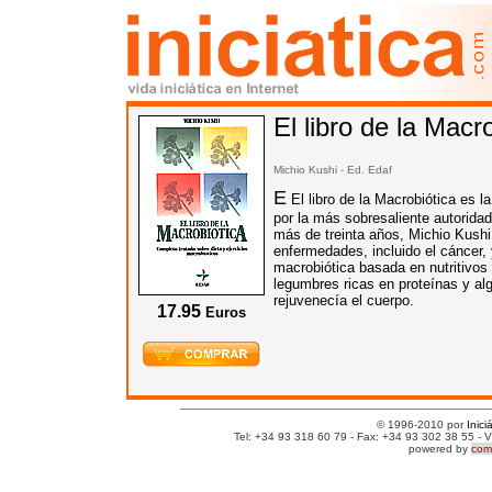
El libro de la Macr
Michio Kushi - Ed.
Edaf
E
El libro de la Macrobiótica es la
por la más sobresaliente autorida
más de treinta años, Michio Kushi
enfermedades, incluido el cáncer
macrobiótica basada en nutritivos 
legumbres ricas en proteínas y al
rejuvenecía el cuerpo.
17.95
Euros
© 1996-2010 por
Inici
Tel: +34 93 318 60 79 - Fax: +34 93 302 38 55 - V
powered by
comm