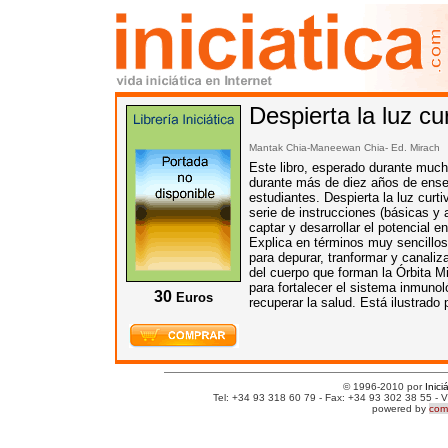
Despierta la luz cu
Mantak Chia-Maneewan Chia- Ed.
Mirach
Este libro, esperado durante muc
durante más de diez años de ense
estudiantes. Despierta la luz curt
serie de instrucciones (básicas y
captar y desarrollar el potencial 
Explica en términos muy sencillos 
para depurar, tranformar y canaliza
del cuerpo que forman la Órbita 
para fortalecer el sistema inmunol
30
Euros
recuperar la salud. Está ilustrado 
© 1996-2010 por
Inici
Tel: +34 93 318 60 79 - Fax: +34 93 302 38 55 - V
powered by
comm