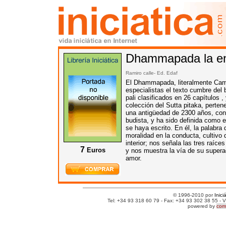
Dhammapada la e
Ramiro calle- Ed.
Edaf
El Dhammapada, literalmente Cami
especialistas el texto cumbre del
pali clasificados en 26 capítulos 
colección del Sutta pitaka, perten
una antigüedad de 2300 años, con
budista, y ha sido definida como 
se haya escrito. En él, la palabra
moralidad en la conducta, cultivo 
interior; nos señala las tres raíces
7
Euros
y nos muestra la vía de su supera
amor.
© 1996-2010 por
Inici
Tel: +34 93 318 60 79 - Fax: +34 93 302 38 55 - V
powered by
comm