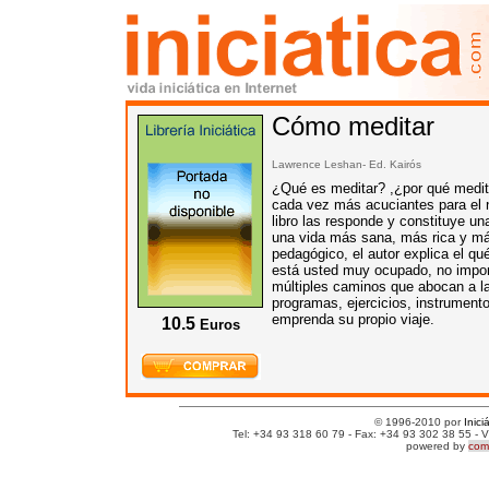
Cómo meditar
Lawrence Leshan- Ed.
Kairós
¿Qué es meditar? ,¿por qué medit
cada vez más acuciantes para el 
libro las responde y constituye un
una vida más sana, más rica y más
pedagógico, el autor explica el qu
está usted muy ocupado, no import
múltiples caminos que abocan a la 
programas, ejercicios, instrument
emprenda su propio viaje.
10.5
Euros
© 1996-2010 por
Inici
Tel: +34 93 318 60 79 - Fax: +34 93 302 38 55 - V
powered by
comm