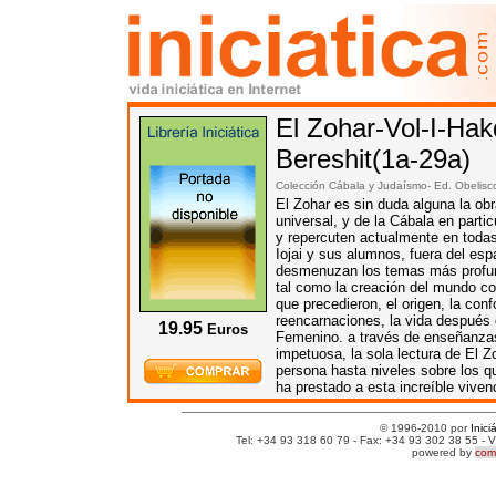
El Zohar-Vol-I-Ha
Bereshit(1a-29a)
Colección Cábala y Judaísmo- Ed.
Obelisc
El Zohar es sin duda alguna la o
universal, y de la Cábala en parti
y repercuten actualmente en todas
Iojai y sus alumnos, fuera del esp
desmenuzan los temas más profun
tal como la creación del mundo co
que precedieron, el origen, la co
reencarnaciones, la vida después d
19.95
Euros
Femenino. a través de enseñanzas 
impetuosa, la sola lectura de El Z
persona hasta niveles sobre los qu
ha prestado a esta increíble vive
© 1996-2010 por
Inici
Tel: +34 93 318 60 79 - Fax: +34 93 302 38 55 - V
powered by
comm