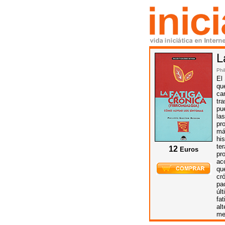
L
Phi
El
qu
ca
tr
pu
la
pr
má
hi
te
12
Euros
pr
ac
qu
cr
pa
úl
fa
al
me