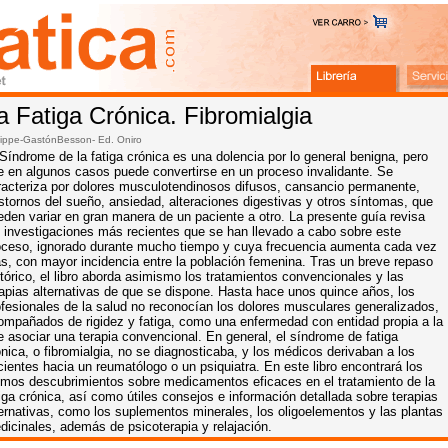
a Fatiga Crónica. Fibromialgia
lippe-GastónBesson- Ed.
Oniro
 Síndrome de la fatiga crónica es una dolencia por lo general benigna, pero
e en algunos casos puede convertirse en un proceso invalidante. Se
racteriza por dolores musculotendinosos difusos, cansancio permanente,
astornos del sueño, ansiedad, alteraciones digestivas y otros síntomas, que
eden variar en gran manera de un paciente a otro. La presente guía revisa
s investigaciones más recientes que se han llevado a cabo sobre este
oceso, ignorado durante mucho tiempo y cuya frecuencia aumenta cada vez
s, con mayor incidencia entre la población femenina. Tras un breve repaso
stórico, el libro aborda asimismo los tratamientos convencionales y las
rapias alternativas de que se dispone. Hasta hace unos quince años, los
ofesionales de la salud no reconocían los dolores musculares generalizados,
ompañados de rigidez y fatiga, como una enfermedad con entidad propia a la
e asociar una terapia convencional. En general, el síndrome de fatiga
ónica, o fibromialgia, no se diagnosticaba, y los médicos derivaban a los
cientes hacia un reumatólogo o un psiquiatra. En este libro encontrará los
timos descubrimientos sobre medicamentos eficaces en el tratamiento de la
tiga crónica, así como útiles consejos e información detallada sobre terapias
ternativas, como los suplementos minerales, los oligoelementos y las plantas
dicinales, además de psicoterapia y relajación.