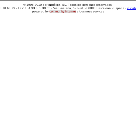
© 1996-2010 por
Iniciática, SL
. Todos los derechos reservados.
 318 60 79 - Fax: +34 93 302 38 55 - Via Laietana, 59 Pral. - 08003 Barcelona - España -
inicia
powered by
community internet
e-business services