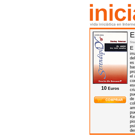
E
Sta
E
im
de
es
bas
pr
el
co
es
10
Euros
cri
pu
de
co
am
pu
Ke
pi
ps
de