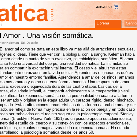
l Amor . Una visión somática.
nley Keleman- Ed.
Desclée
El amor tal como se trata en este libro va más allá de atracciones sexuales,
ágenes o ideas. Tiene que ver con la biología, con la sangre. Keleman habla
l amor desde un punto de vista evolutivo, psicobiológico, somático. El amor
 ante todo una verdad del cuerpo, una realidad somática. La intimidad se
a en compartir la excitación vital interna. El deseo y el altruismo están
ofundamente enraizados en la vida celular. Aprendemos o ignoramos qué es
 amor en nuestro entorno familiar. Aprendemos a amar de los niños: amamos
mo nos amaron y como nos enseñaron a hacerlo. Una respuesta de amor
casa, excesiva o equivocada durante las cuatro etapas básicas de la
anza, el cuidado infantil, el compartir adolescente y la cooperación juvenil
ede alterar la experiencia somática de la personalidad en cuanto a la forma
 ser amado y originar en la etapa adulta un caracter rígido, denso, hinchado,
lapsado. Estas alteraciones características de la forma natural de amar y ser
ado, se refleja de forma muy precisa en la relación de pareja y en todo caso
eden ser trabajadas en el recinto seguro de la psicoterapia corporal. Stanley
leman (Brooklyn, Nueva York, 1931) es un psicoterapeuta estadounidense,
onero del estudio del cuerpo y su conexión con los aspectos emocionales,
icológicos, sexuales e imaginativos de la experiencia humana. Ha estado
sarrollando la psicología somática desde los años 60.