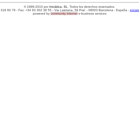
© 1996-2010 por
Iniciática, SL
. Todos los derechos reservados.
 318 60 79 - Fax: +34 93 302 38 55 - Via Laietana, 59 Pral. - 08003 Barcelona - España -
inicia
powered by
community internet
e-business services