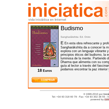
Budismo
Sangharákshita- Ed.
Oniro
E
En esta obra refrescante y prof
Sangharákshita da a conocer la mis
explora con un lenguaje vibrante 
principios éticos del budismo, la 
luminosa de la mente. Partiendo de
Dharma que alimenta con su compas
guía al lector a través del fascina
podamos encontrar la paz interior 
18
Euros
© 1996-2010 por
Inici
Tel: +34 93 318 60 79 - Fax: +34 93 302 38 55 - V
powered by
comm