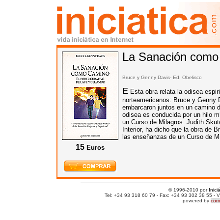
La Sanación como
Bruce y Genny Davis- Ed.
Obelisco
E
Esta obra relata la odisea espir
norteamericanos: Bruce y Genny 
embarcaron juntos en un camino d
odisea es conducida por un hilo mi
un Curso de Milagros. Judith Skut
Interior, ha dicho que la obra de
las enseñanzas de un Curso de Mi
15
Euros
© 1996-2010 por
Inici
Tel: +34 93 318 60 79 - Fax: +34 93 302 38 55 - V
powered by
comm