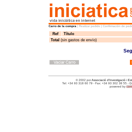
Carro de la compra
| Realizar pedido | Confirmación de ped
Ref
Título
Total
(sin gastos de envío)
Seg
© 2002 por
Associació d'Investigació i Es
Tel: +34 93 318 60 79 - Fax: +34 93 302 38 55 - 
powered by
comm