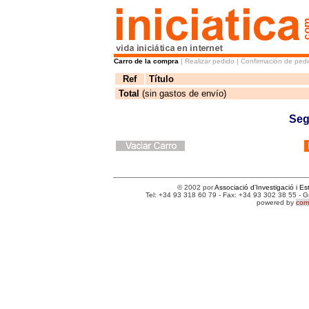
Carro de la compra
| Realizar pedido | Confirmación de ped
Ref
Título
Total
(sin gastos de envío)
Seg
© 2002 por
Associació d'Investigació i Es
Tel: +34 93 318 60 79 - Fax: +34 93 302 38 55 - 
powered by
comm